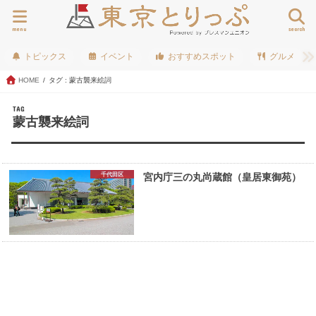
menu
search
トピックス
イベント
おすすめスポット
グルメ
HOME
タグ : 蒙古襲来絵詞
TAG
蒙古襲来絵詞
千代田区
宮内庁三の丸尚蔵館（皇居東御苑）