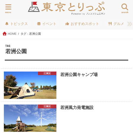
menu
search
トピックス
イベント
おすすめスポット
グルメ
HOME
タグ : 若洲公園
TAG
若洲公園
江東区
若洲公園キャンプ場
江東区
若洲風力発電施設