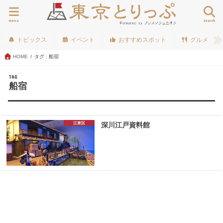
menu
search
トピックス
イベント
おすすめスポット
グルメ
HOME
タグ : 船宿
TAG
船宿
江東区
深川江戸資料館