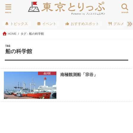
menu
search
トピックス
イベント
おすすめスポット
グルメ
HOME
タグ : 船の科学館
TAG
船の科学館
品川区
南極観測船「宗谷」