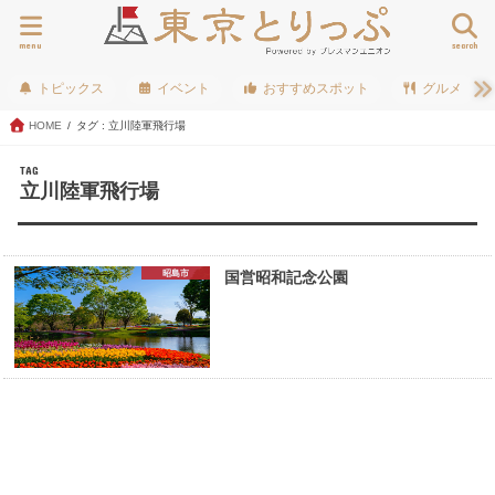
menu
search
トピックス
イベント
おすすめスポット
グルメ
HOME
タグ : 立川陸軍飛行場
TAG
立川陸軍飛行場
昭島市
国営昭和記念公園