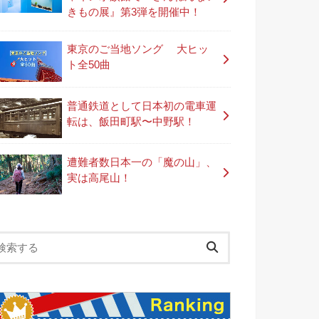
きもの展』第3弾を開催中！
東京のご当地ソング 大ヒッ
ト全50曲
普通鉄道として日本初の電車運
転は、飯田町駅〜中野駅！
遭難者数日本一の「魔の山」、
実は高尾山！