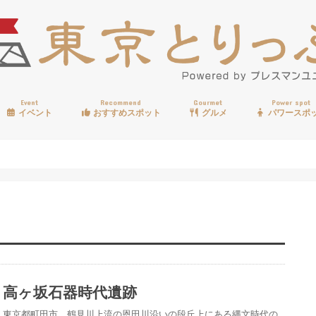
Event
Recommend
Gourmet
Power spot
イベント
おすすめスポット
グルメ
パワースポ
歩く
温泉
見る
買う
遊ぶ
食べる
高ヶ坂石器時代遺跡
東京都町田市、鶴見川上流の恩田川沿いの段丘上にある縄文時代の