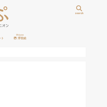
search
Ukiyoe
ット
浮世絵