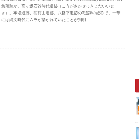
集落跡が、高ヶ坂石器時代遺跡（こうがさかせっきじだいいせ
き）。牢場遺跡、稲荷山遺跡、八幡平遺跡の3遺跡の総称で、一帯
には縄文時代にムラが築かれていたことが判明、…