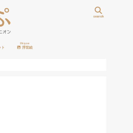
search
Ukiyoe
ット
浮世絵