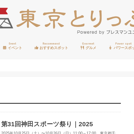
Event
Recommend
Gourmet
Power spot
イベント
おすすめスポット
グルメ
パワースポ
歩く
温泉
見る
買う
遊ぶ
食べる
第31回神田スポーツ祭り｜2025
2025年10月25日（土）〜10月26日（日）11:00～17:00、東京都千