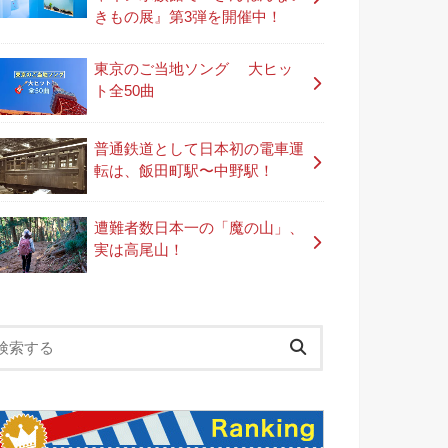
きもの展』第3弾を開催中！
東京のご当地ソング 大ヒッ
ト全50曲
普通鉄道として日本初の電車運
転は、飯田町駅〜中野駅！
遭難者数日本一の「魔の山」、
実は高尾山！