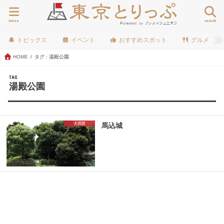
menu
search
トピックス
イベント
おすすめスポット
グルメ
HOME
タグ : 湯殿公園
TAG
湯殿公園
大田区
馬込城