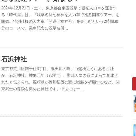
2024年12⽉21⽇（土）、東京都台東区浅草で観光⼈⼒⾞を運営す
る「時代屋」は、『浅草名所七福神を人力車で巡る開運ツアー』を
開始。特別仕様の人力車「開運七福神号」を楽しむという2時間30
分のコースで、乗車記念に浅草名所…
石浜神社
東京都荒川区南千住3丁目、隅田川の畔、白鬚橋近くにある古社
が、石浜神社。神亀元年（724年）、聖武天皇の命によって創建さ
れたと伝えられ、源頼朝が奥州征伐の際に戦勝を祈願するなど、関
東武士の尊崇を集めた神社です。中世には一…