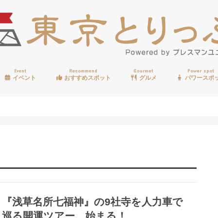
Event
Recommend
Gourmet
Power spot
イベント
おすすめスポット
グルメ
パワースポ
歩く
温泉
見る
買う
遊ぶ
食べる
『浅草名所七福神』の9社寺を人力車で
巡る開運ツアー、始まる！