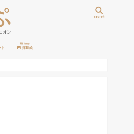
search
Ukiyoe
ット
浮世絵