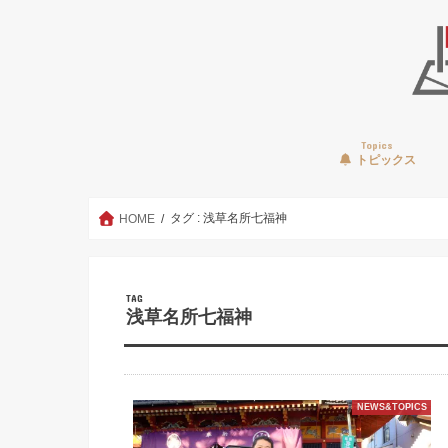
Topics
トピックス
タグ : 浅草名所七福神
HOME
TAG
浅草名所七福神
NEWS&TOPICS