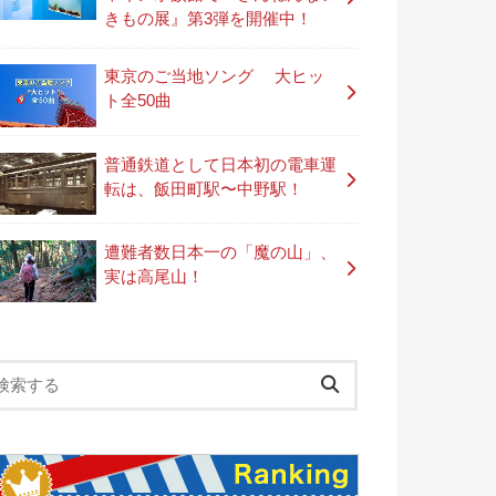
きもの展』第3弾を開催中！
東京のご当地ソング 大ヒッ
ト全50曲
普通鉄道として日本初の電車運
転は、飯田町駅〜中野駅！
遭難者数日本一の「魔の山」、
実は高尾山！