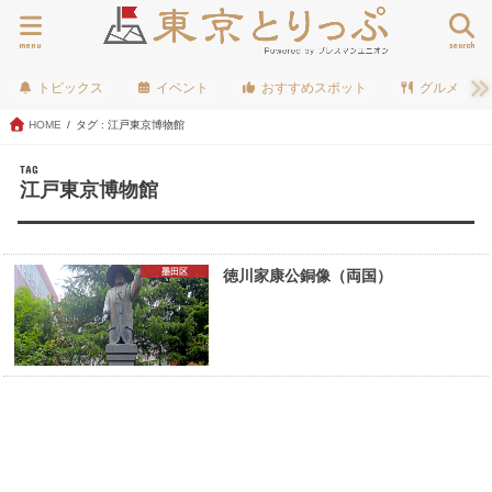
menu
search
トピックス
イベント
おすすめスポット
グルメ
HOME
タグ : 江戸東京博物館
TAG
江戸東京博物館
墨田区
徳川家康公銅像（両国）