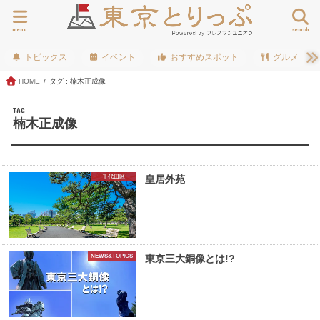
menu
search
トピックス
イベント
おすすめスポット
グルメ
HOME
タグ : 楠木正成像
TAG
楠木正成像
千代田区
皇居外苑
NEWS&TOPICS
東京三大銅像とは!?