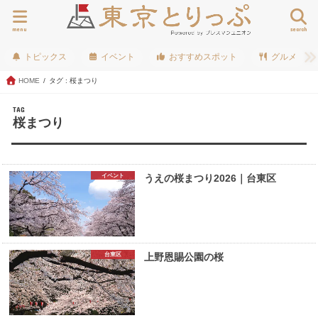
menu
search
トピックス
イベント
おすすめスポット
グルメ
HOME
タグ : 桜まつり
TAG
桜まつり
イベント
うえの桜まつり2026｜台東区
台東区
上野恩賜公園の桜