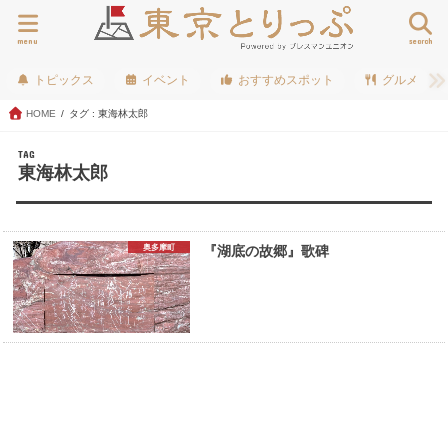
menu
search
トピックス
イベント
おすすめスポット
グルメ
HOME
タグ : 東海林太郎
TAG
東海林太郎
奥多摩町
『湖底の故郷』歌碑