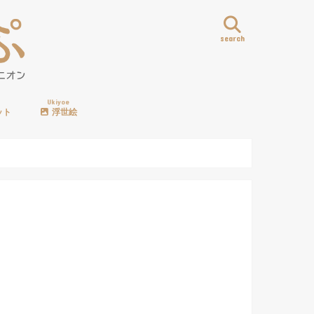
search
Ukiyoe
ット
浮世絵