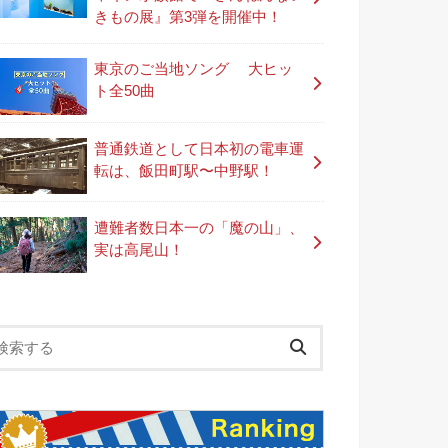
きもの展』第3弾を開催中！
東京のご当地ソング 大ヒッ
ト全50曲
普通鉄道として日本初の電車運
転は、飯田町駅〜中野駅！
遭難者数日本一の「魔の山」、
実は高尾山！