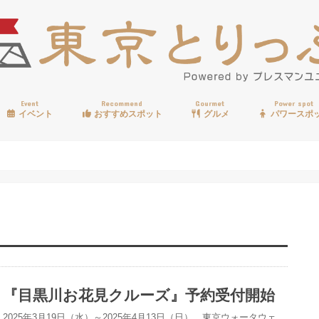
Event
Recommend
Gourmet
Power spot
イベント
おすすめスポット
グルメ
パワースポ
歩く
温泉
見る
買う
遊ぶ
食べる
『目黒川お花見クルーズ』予約受付開始
2025年3月19日（水）～2025年4月13日（日）、東京ウォータウェ