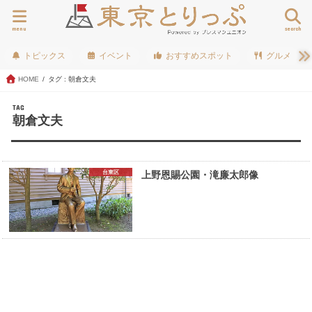
menu
search
トピックス
イベント
おすすめスポット
グルメ
HOME
タグ : 朝倉文夫
TAG
朝倉文夫
台東区
上野恩賜公園・滝廉太郎像