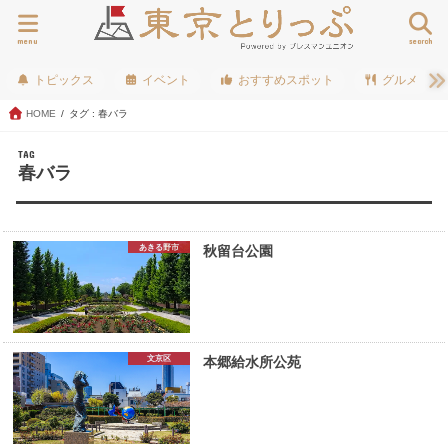
menu
search
トピックス
イベント
おすすめスポット
グルメ
HOME
タグ : 春バラ
TAG
春バラ
あきる野市
秋留台公園
文京区
本郷給水所公苑