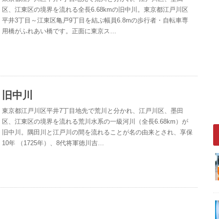
区、江東区の境界を流れる全長6.68kmの旧中川。東京都江戸川区
平井3丁目～江東区亀戸9丁目を結ぶ幅員6.8mの歩行者・自転車専
用橋がふれあい橋です。正面に東京ス…
旧中川
東京都江戸川区平井7丁目地先で荒川と分かれ、江戸川区、墨田
区、江東区の境界を流れる荒川水系の一級河川（全長6.68km）が
旧中川。隅田川と江戸川の間を流れることが名の由来とされ、享保
10年 （1725年）、8代将軍徳川吉…