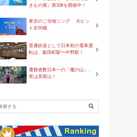
きもの展』第3弾を開催中！
東京のご当地ソング 大ヒッ
ト全50曲
普通鉄道として日本初の電車運
転は、飯田町駅〜中野駅！
遭難者数日本一の「魔の山」、
実は高尾山！