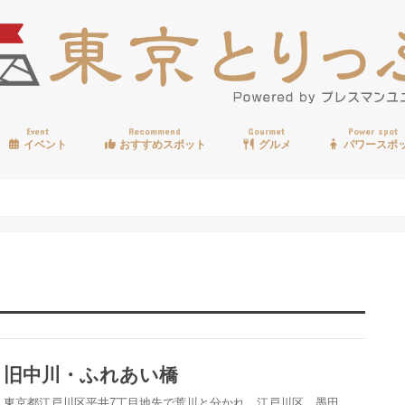
Event
Recommend
Gourmet
Power spot
イベント
おすすめスポット
グルメ
パワースポ
歩く
温泉
見る
買う
遊ぶ
食べる
旧中川・ふれあい橋
東京都江戸川区平井7丁目地先で荒川と分かれ、江戸川区、墨田