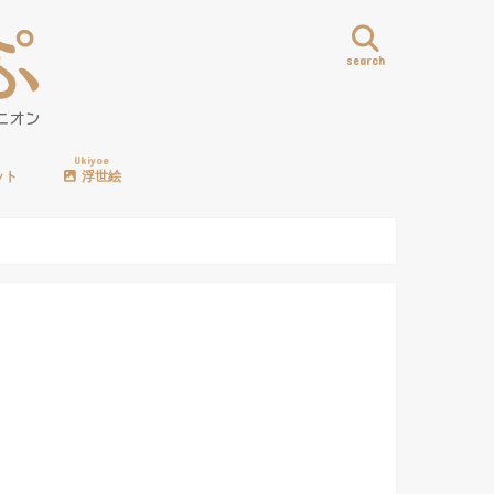
search
Ukiyoe
ット
浮世絵