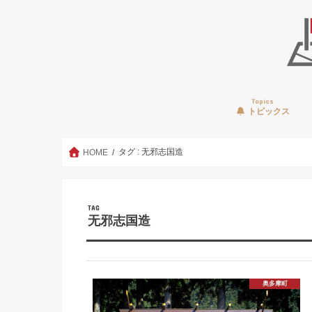
Topics
トピックス
タグ : 无邪志国造
HOME
TAG
无邪志国造
奥多摩町