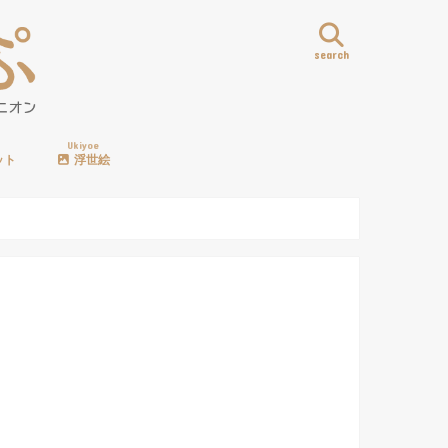
search
Ukiyoe
ット
浮世絵