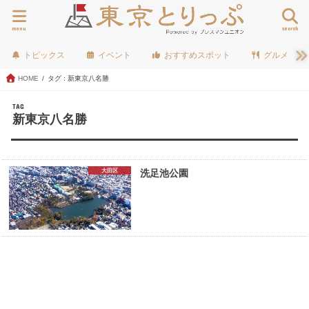
menu
search
トピックス
イベント
おすすめスポット
グルメ
HOME
タグ : 新東京八名勝
TAG
新東京八名勝
大田区
洗足池公園