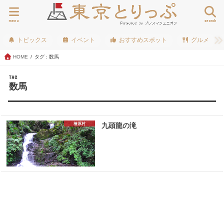
menu
search
トピックス
イベント
おすすめスポット
グルメ
HOME
タグ : 数馬
TAG
数馬
檜原村
九頭龍の滝