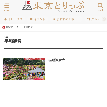
menu
search
トピックス
イベント
おすすめスポット
グルメ
HOME
タグ : 平和観音
TAG
平和観音
東京のパワースポット
塩船観音寺