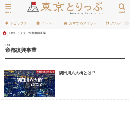
menu
search
トピックス
イベント
おすすめスポット
グルメ
HOME
タグ : 帝都復興事業
TAG
帝都復興事業
NEWS&TOPICS
隅田川六大橋とは!?