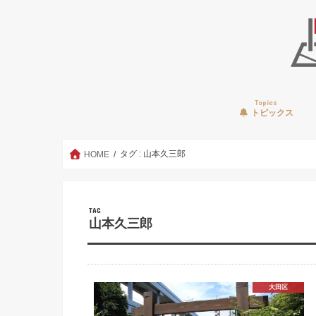
Topics
トピックス
タグ : 山本久三郎
HOME
TAG
山本久三郎
大田区