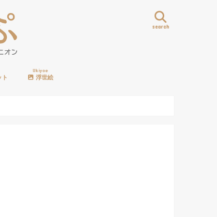
search
Ukiyoe
ット
浮世絵