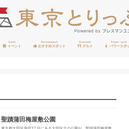
Event
Recommend
Gourmet
Power spot
イベント
おすすめスポット
グルメ
パワースポ
歩く
温泉
見る
買う
遊ぶ
食べる
聖蹟蒲田梅屋敷公園
東京都大田区蒲田3丁目にある大田区立の公園が、聖蹟蒲田梅屋敷