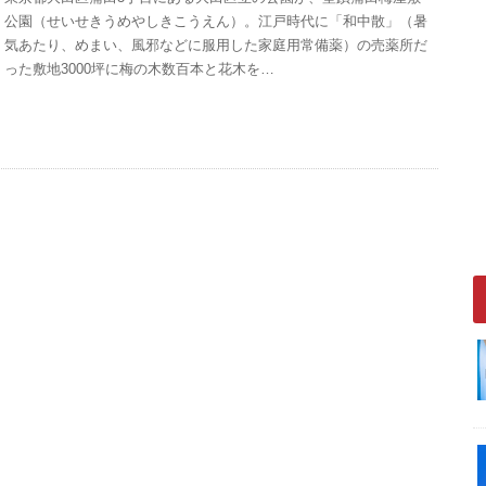
公園（せいせきうめやしきこうえん）。江戸時代に「和中散」（暑
気あたり、めまい、風邪などに服用した家庭用常備薬）の売薬所だ
った敷地3000坪に梅の木数百本と花木を…