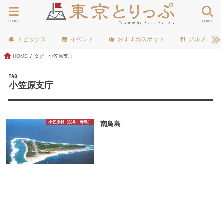
menu
search
トピックス
イベント
おすすめスポット
グルメ
HOME
タグ : 小笠原支庁
TAG
小笠原支庁
小笠原村（父島・母島）
南鳥島