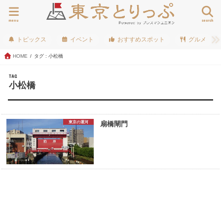
menu
search
トピックス
イベント
おすすめスポット
グルメ
HOME
タグ : 小松橋
TAG
小松橋
東京の運河
扇橋閘門