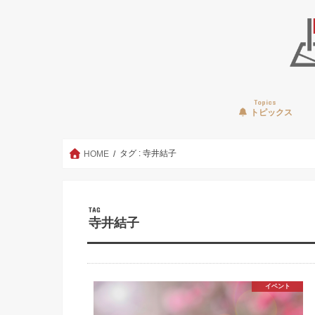
Topics
トピックス
タグ : 寺井結子
HOME
TAG
寺井結子
イベント