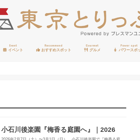
Event
Recommend
Gourmet
Power spot
イベント
おすすめスポット
グルメ
パワースポ
歩く
温泉
見る
買う
遊ぶ
食べる
小石川後楽園『梅香る庭園へ』｜2026
2026年2月7日（土）〜3月1日（日）、小石川後楽園で『梅香る庭