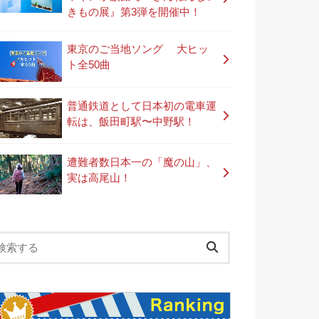
きもの展』第3弾を開催中！
東京のご当地ソング 大ヒッ
ト全50曲
普通鉄道として日本初の電車運
転は、飯田町駅〜中野駅！
遭難者数日本一の「魔の山」、
実は高尾山！