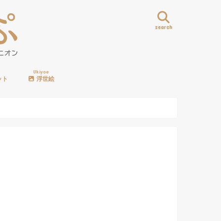
search
Ukiyoe
ット
浮世絵