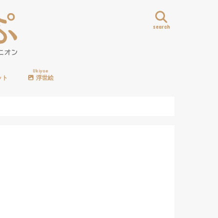
search
Ukiyoe
ット
浮世絵