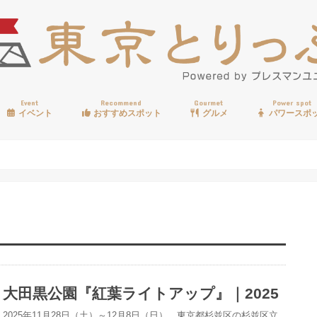
Event
Recommend
Gourmet
Power spot
イベント
おすすめスポット
グルメ
パワースポ
歩く
温泉
見る
買う
遊ぶ
食べる
大田黒公園『紅葉ライトアップ』｜2025
2025年11月28日（土）～12月8日（日）、東京都杉並区の杉並区立