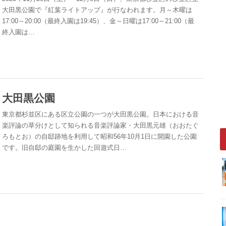
大田黒公園で『紅葉ライトアップ』が行なわれます。月～木曜は
17:00～20:00（最終入園は19:45）、金～日曜は17:00～21:00（最
終入園は…
大田黒公園
東京都杉並区にある区立公園の一つが大田黒公園。日本における音
楽評論の草分けとして知られる音楽評論家・大田黒元雄（おおたぐ
ろもとお）の自邸跡地を利用して昭和56年10月1日に開園した公園
です。旧自邸の庭園を生かした回遊式日…