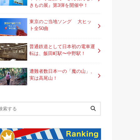
きもの展』第3弾を開催中！
東京のご当地ソング 大ヒッ
ト全50曲
普通鉄道として日本初の電車運
転は、飯田町駅〜中野駅！
遭難者数日本一の「魔の山」、
実は高尾山！