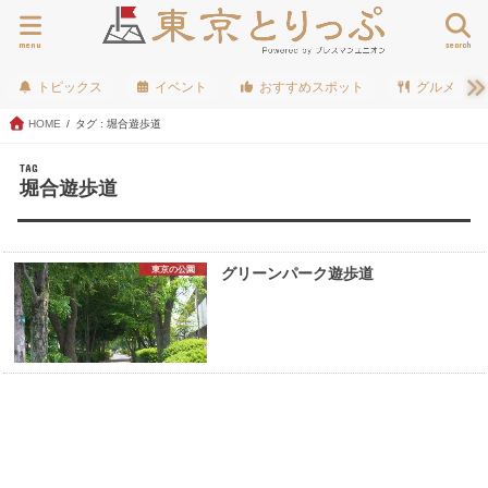
menu
search
トピックス
イベント
おすすめスポット
グルメ
HOME
タグ : 堀合遊歩道
TAG
堀合遊歩道
東京の公園
グリーンパーク遊歩道