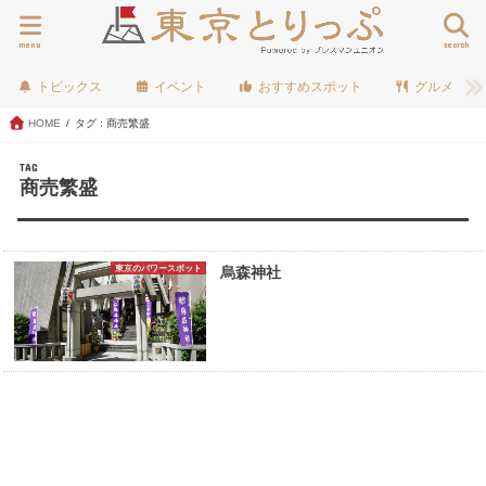
menu
search
トピックス
イベント
おすすめスポット
グルメ
HOME
タグ : 商売繁盛
TAG
商売繁盛
東京のパワースポット
烏森神社