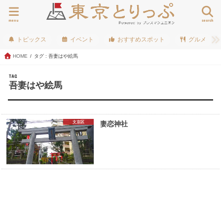
menu
search
トピックス
イベント
おすすめスポット
グルメ
HOME
タグ : 吾妻はや絵馬
TAG
吾妻はや絵馬
文京区
妻恋神社