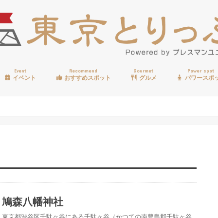
Event
Recommend
Gourmet
Power spot
イベント
おすすめスポット
グルメ
パワースポ
歩く
温泉
見る
買う
遊ぶ
食べる
鳩森八幡神社
東京都渋谷区千駄ヶ谷にある千駄ヶ谷（かつての南豊島郡千駄ヶ谷