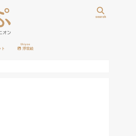
search
Ukiyoe
ット
浮世絵