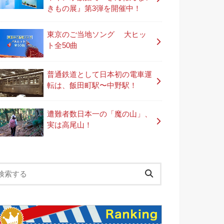
きもの展』第3弾を開催中！
東京のご当地ソング 大ヒッ
ト全50曲
普通鉄道として日本初の電車運
転は、飯田町駅〜中野駅！
遭難者数日本一の「魔の山」、
実は高尾山！