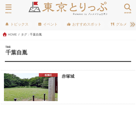
menu
search
トピックス
イベント
おすすめスポット
グルメ
HOME
タグ : 千葉自胤
TAG
千葉自胤
板橋区
赤塚城