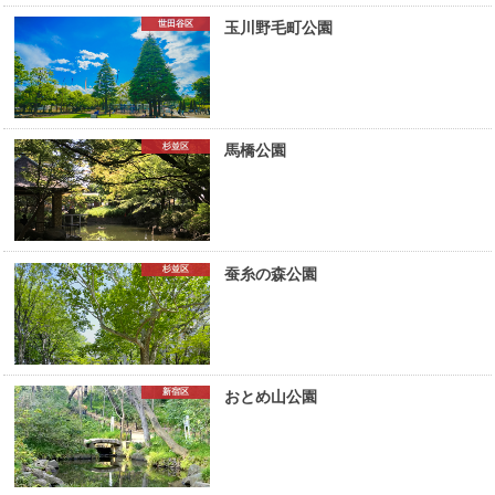
世田谷区
玉川野毛町公園
杉並区
馬橋公園
杉並区
蚕糸の森公園
新宿区
おとめ山公園