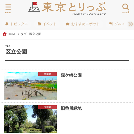
menu
search
トピックス
イベント
おすすめスポット
グルメ
HOME
タグ : 区立公園
TAG
区立公園
大田区
森ケ崎公園
大田区
旧呑川緑地