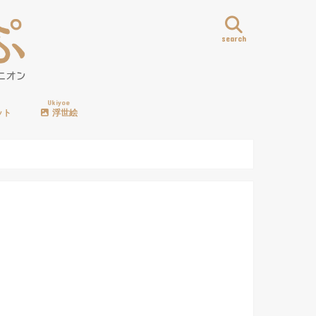
search
Ukiyoe
ット
浮世絵