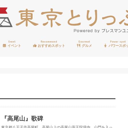
Event
Recommend
Gourmet
Power spot
イベント
おすすめスポット
グルメ
パワースポ
歩く
温泉
見る
買う
遊ぶ
食べる
『高尾山』歌碑
東京都八王子市高尾町、高尾山上の高尾山薬王院境内、山門を入っ