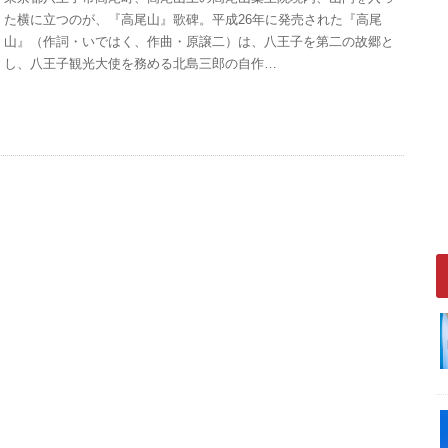
た横に立つのが、『高尾山』歌碑。平成26年に発売された『高尾
山』（作詞・いではく、作曲・原譲二）は、八王子を第二の故郷と
し、八王子観光大使を務める北島三郎の自作…