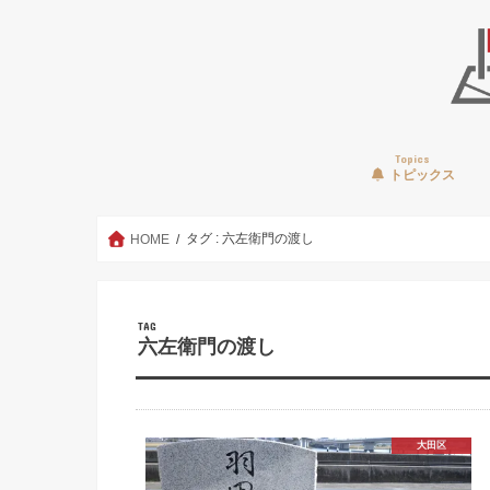
Topics
トピックス
タグ : 六左衛門の渡し
HOME
TAG
六左衛門の渡し
大田区