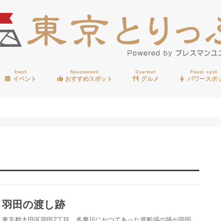
Event
Recommend
Gourmet
Power spot
イベント
おすすめスポット
グルメ
パワースポ
歩く
温泉
見る
買う
遊ぶ
食べる
羽田の渡し跡
東京都大田区羽田2丁目、多摩川にかつてあった渡船場の跡が羽田