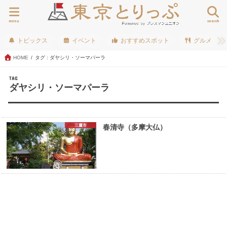
menu
search
トピックス
イベント
おすすめスポット
グルメ
HOME
タグ : ダヤシリ・ソーマパーラ
TAG
ダヤシリ・ソーマパーラ
三鷹市
春清寺（多摩大仏）