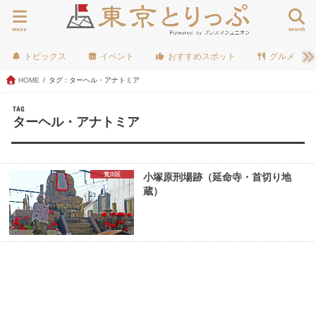
menu
search
トピックス
イベント
おすすめスポット
グルメ
HOME
タグ : ターヘル・アナトミア
TAG
ターヘル・アナトミア
荒川区
小塚原刑場跡（延命寺・首切り地
蔵）