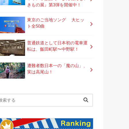
きもの展』第3弾を開催中！
東京のご当地ソング 大ヒッ
ト全50曲
普通鉄道として日本初の電車運
転は、飯田町駅〜中野駅！
遭難者数日本一の「魔の山」、
実は高尾山！