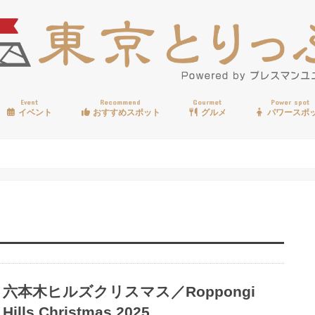
Event
Recommend
Gourmet
Power spot
イベント
おすすめスポット
グルメ
パワースポ
歩く
温泉
見る
買う
遊ぶ
食べる
六本木ヒルズクリスマス／Roppongi
Hills Christmas 2025