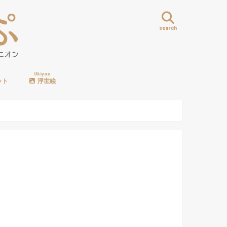
search
Ukiyoe
ット
浮世絵