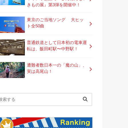
きもの展』第3弾を開催中！
東京のご当地ソング 大ヒッ
ト全50曲
普通鉄道として日本初の電車運
転は、飯田町駅〜中野駅！
遭難者数日本一の「魔の山」、
実は高尾山！