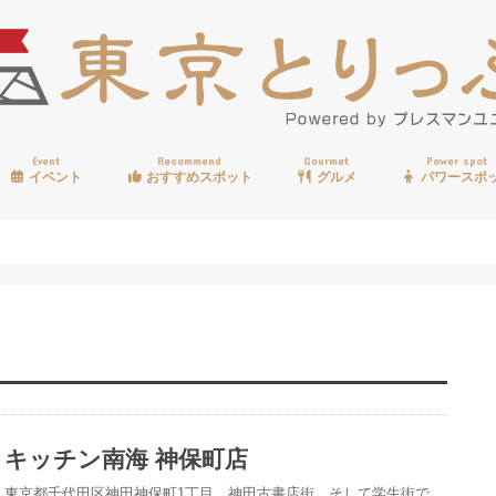
Event
Recommend
Gourmet
Power spot
イベント
おすすめスポット
グルメ
パワースポ
歩く
温泉
見る
買う
遊ぶ
食べる
キッチン南海 神保町店
東京都千代田区神田神保町1丁目、神田古書店街、そして学生街で