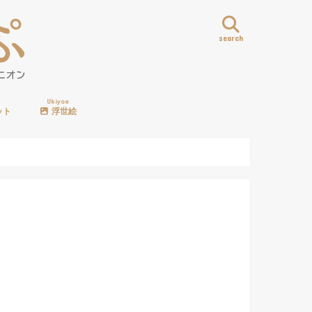
search
Ukiyoe
ット
浮世絵