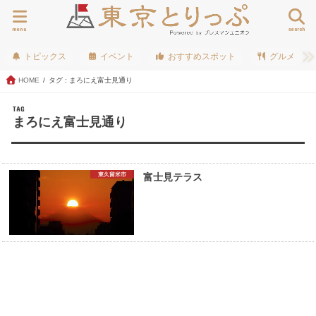
menu
search
トピックス
イベント
おすすめスポット
グルメ
HOME
タグ : まろにえ富士見通り
TAG
まろにえ富士見通り
東久留米市
富士見テラス