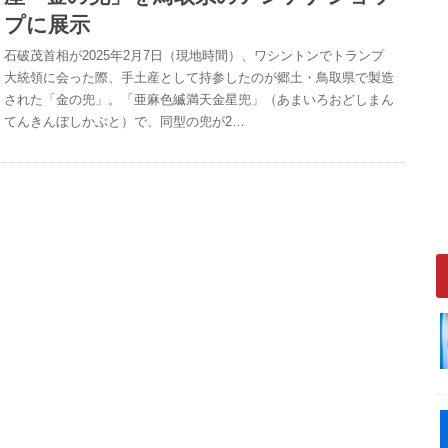
プに展示
石破茂首相が2025年2月7日（現地時間）、ワシントンでトランプ
大統領に会った際、手土産として持参したのが郷土・鳥取県で製造
された「金の兜」。「亜麻色縅満天金星兜」（あまいろおどしまん
てんきんぼしかぶと）で、同型の兜が2…