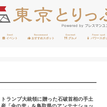
Event
Recommend
Gourmet
Power spot
イベント
おすすめスポット
グルメ
パワースポ
歩く
温泉
見る
買う
遊ぶ
食べる
トランプ大統領に贈った石破首相の手土
産「金の兜」を鳥取県のアンテナショッ