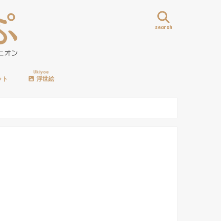
search
Ukiyoe
ット
浮世絵