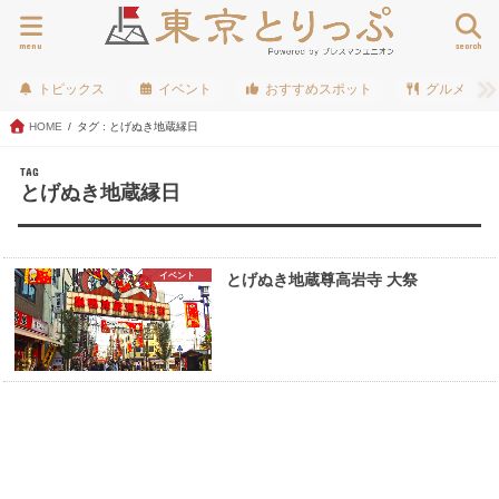
menu
search
トピックス
イベント
おすすめスポット
グルメ
HOME
タグ : とげぬき地蔵縁日
TAG
とげぬき地蔵縁日
イベント
とげぬき地蔵尊高岩寺 大祭