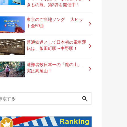
きもの展』第3弾を開催中！
東京のご当地ソング 大ヒッ
ト全50曲
普通鉄道として日本初の電車運
転は、飯田町駅〜中野駅！
遭難者数日本一の「魔の山」、
実は高尾山！