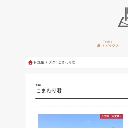
Topics
トピックス
タグ : こまわり君
HOME
TAG
こまわり君
八丈町（八丈島）