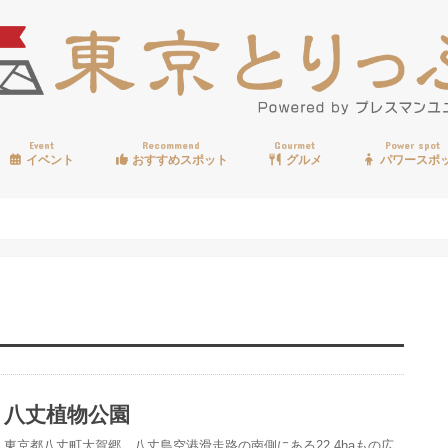
Event
Recommend
Gourmet
Power spot
イベント
おすすめスポット
グルメ
パワースポ
歩く
温泉
見る
買う
遊ぶ
食べる
八丈植物公園
東京都八丈町大賀郷、八丈島空港滑走路の南側にある22.4haもの広