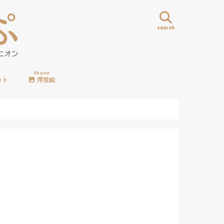
search
Ukiyoe
ット
浮世絵