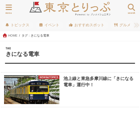
menu
search
トピックス
イベント
おすすめスポット
グルメ
HOME
タグ : きになる電車
TAG
きになる電車
NEWS&TOPICS
池上線と東急多摩川線に「きになる
電車」運行中！