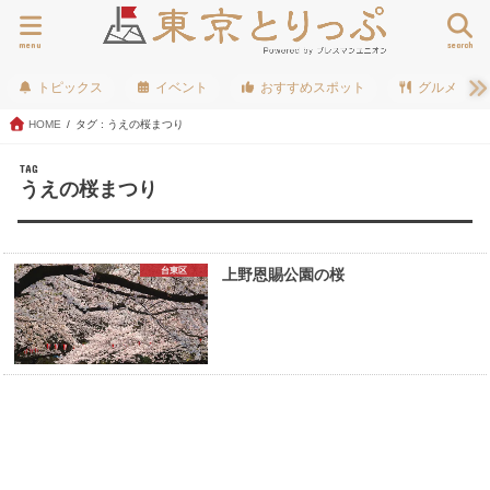
menu
search
トピックス
イベント
おすすめスポット
グルメ
HOME
タグ : うえの桜まつり
TAG
うえの桜まつり
台東区
上野恩賜公園の桜