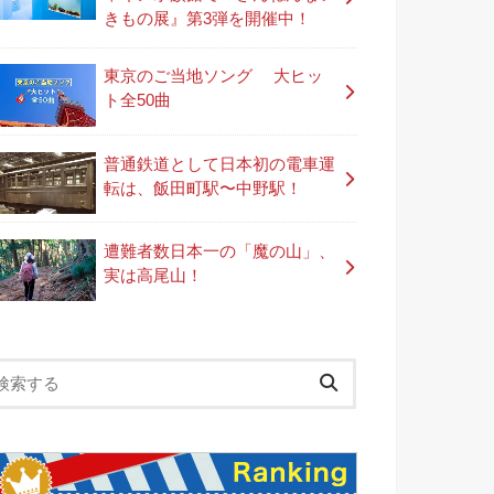
きもの展』第3弾を開催中！
東京のご当地ソング 大ヒッ
ト全50曲
普通鉄道として日本初の電車運
転は、飯田町駅〜中野駅！
遭難者数日本一の「魔の山」、
実は高尾山！