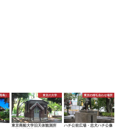
母島）
東京の大学
東京の待ち合わせ場所
東京商船大学旧天体観測所
ハチ公前広場・忠犬ハチ公像