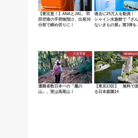
【要注意！】ANAとJAL、羽
過去に25万人を動員！
田空港の手荷物預け、出発30
シャイン水族館で『ざ
分前で締め切りに！
ないきもの展』第3弾を
八王子市
NEWS&T
遭難者数日本一の「魔の
【東京23区】 無料で
山」、実は高尾山！
る日本庭園14