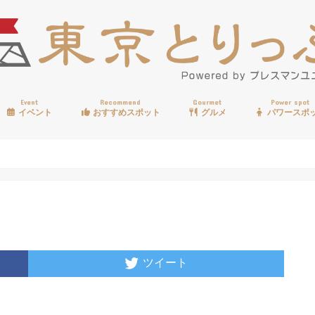
Event
Recommend
Gourmet
Power spot
イベント
おすすめスポット
グルメ
パワースポ
歩く
温泉
見る
買う
遊ぶ
食べる
ツイート