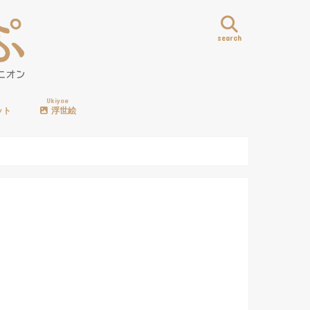
search
Ukiyoe
ット
浮世絵