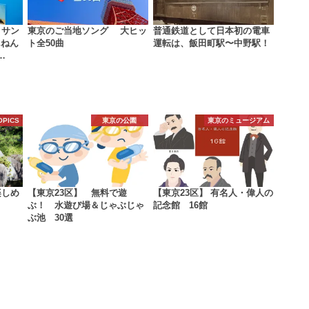
 サン
東京のご当地ソング 大ヒッ
普通鉄道として日本初の電車
んねん
ト全50曲
運転は、飯田町駅〜中野駅！
…
OPICS
東京の公園
東京のミュージアム
楽しめ
【東京23区】 無料で遊
【東京23区】 有名人・偉人の
ぶ！ 水遊び場＆じゃぶじゃ
記念館 16館
ぶ池 30選