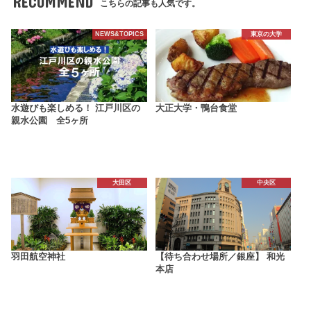
RECOMMEND
こちらの記事も人気です。
NEWS&TOPICS
東京の大学
水遊びも楽しめる！ 江戸川区の
大正大学・鴨台食堂
親水公園 全5ヶ所
大田区
中央区
羽田航空神社
【待ち合わせ場所／銀座】 和光
本店