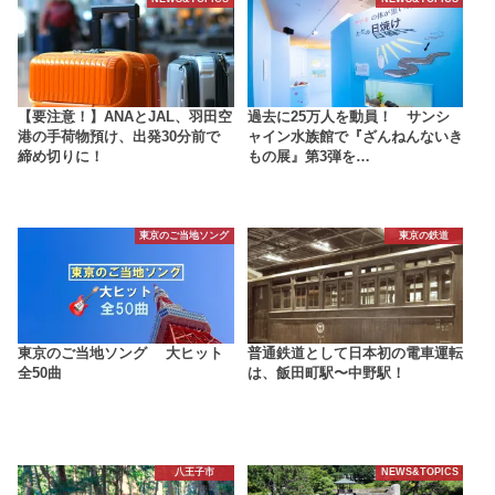
【要注意！】ANAとJAL、羽田空
過去に25万人を動員！ サンシ
港の手荷物預け、出発30分前で
ャイン水族館で『ざんねんないき
締め切りに！
もの展』第3弾を…
東京のご当地ソング
東京の鉄道
東京のご当地ソング 大ヒット
普通鉄道として日本初の電車運転
全50曲
は、飯田町駅〜中野駅！
八王子市
NEWS&TOPICS