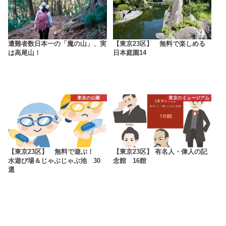
遭難者数日本一の「魔の山」、実
【東京23区】 無料で楽しめる
は高尾山！
日本庭園14
東京の公園
東京のミュージアム
【東京23区】 無料で遊ぶ！
【東京23区】 有名人・偉人の記
水遊び場＆じゃぶじゃぶ池 30
念館 16館
選