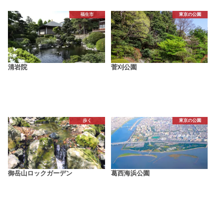
福生市
東京の公園
清岩院
菅刈公園
歩く
東京の公園
御岳山ロックガーデン
葛西海浜公園