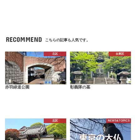
RECOMMEND
こちらの記事も人気です。
北区
台東区
赤羽緑道公園
彰義隊の墓
北区
NEWS&TOPICS