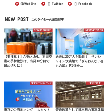
WebSite
Twitter
Facebook
NEW POST
このライターの最新記事
NEWS&TOPICS
NEWS&TOPICS
【要注意！】ANAとJAL、羽田空
過去に25万人を動員！ サンシ
港の手荷物預け、出発30分前で
ャイン水族館で『ざんねんないき
締め切りに！
もの展』第3弾を…
東京のご当地ソング
東京の鉄道
東京のご当地ソング 大ヒット
普通鉄道として日本初の電車運転