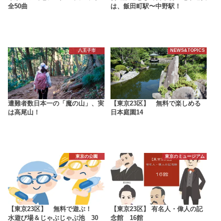
全50曲
は、飯田町駅〜中野駅！
八王子市
NEWS&TOPICS
遭難者数日本一の「魔の山」、実
【東京23区】 無料で楽しめる
は高尾山！
日本庭園14
東京の公園
東京のミュージアム
【東京23区】 無料で遊ぶ！
【東京23区】 有名人・偉人の記
水遊び場＆じゃぶじゃぶ池 30
念館 16館