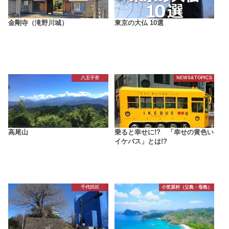
金剛寺（滝野川城）
東京の大仏 10選
八王子市
NEWS&TOPICS
高尾山
乗ると幸せに!? 「幸せの黄色い
イケバス」とは!?
千代田区
小笠原村（父島・母島）