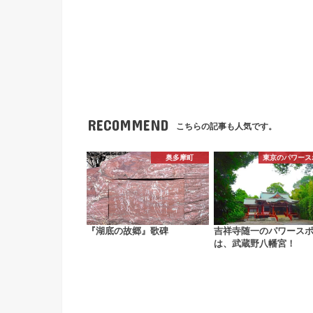
RECOMMEND
こちらの記事も人気です。
奥多摩町
東京のパワース
『湖底の故郷』歌碑
吉祥寺随一のパワース
は、武蔵野八幡宮！