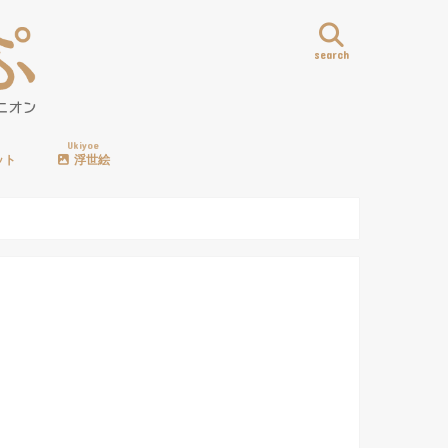
search
Ukiyoe
ット
浮世絵