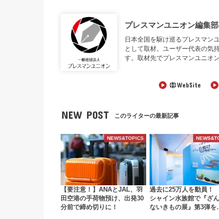
プレスマンユニオン編集部
日本全国を駆け巡るプレスマンユニオン編
として取材。ユーザー代表の気
す。取材先でプレスマンユニオ
WebSite
NEW POST
このライターの最新記事
NEWS&TOPICS
NEWS&T
【要注意！】ANAとJAL、羽
過去に25万人を動員！
田空港の手荷物預け、出発30
シャイン水族館で『ざ
分前で締め切りに！
ないきもの展』第3弾を