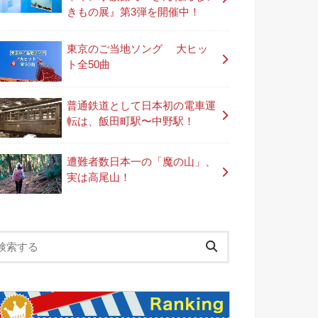
きもの展』第3弾を開催中！
東京のご当地ソング 大ヒッ
ト全50曲
普通鉄道として日本初の電車運
転は、飯田町駅〜中野駅！
遭難者数日本一の「魔の山」、
実は高尾山！