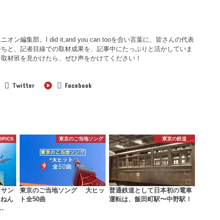
集部。I did it,and you can tooを合い言葉に、皆さんの代表
持ちと、記者目線での取材成果を、記事中にたっぷりと活かしていま
ン取材班を見かけたら、ぜひ声をかけてください！
Twitter
Facebook
OPICS
東京のご当地ソング
東京の鉄道
 サン
東京のご当地ソング 大ヒッ
普通鉄道として日本初の電車
んねん
ト全50曲
運転は、飯田町駅〜中野駅！
…