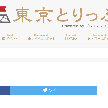
Event
Recommend
Gourmet
Power spot
イベント
おすすめスポット
グルメ
パワースポ
歩く
温泉
見る
買う
遊ぶ
食べる
ツイート