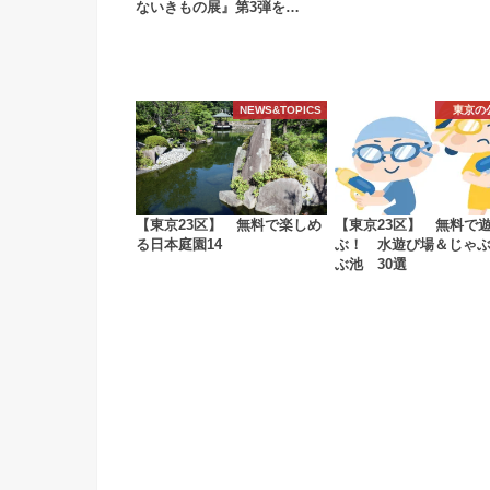
ないきもの展』第3弾を…
NEWS&TOPICS
東京の
【東京23区】 無料で楽しめ
【東京23区】 無料で
る日本庭園14
ぶ！ 水遊び場＆じゃ
ぶ池 30選