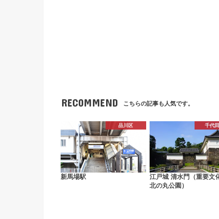
RECOMMEND
こちらの記事も人気です。
品川区
千代
新馬場駅
江戸城 清水門（重要文
北の丸公園）