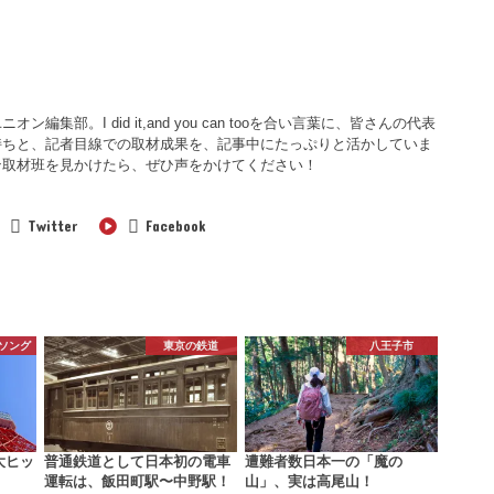
集部。I did it,and you can tooを合い言葉に、皆さんの代表
持ちと、記者目線での取材成果を、記事中にたっぷりと活かしていま
ン取材班を見かけたら、ぜひ声をかけてください！
Twitter
Facebook
ソング
東京の鉄道
八王子市
大ヒッ
普通鉄道として日本初の電車
遭難者数日本一の「魔の
運転は、飯田町駅〜中野駅！
山」、実は高尾山！