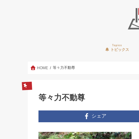
Topics
トピックス
等々力不動尊
HOME
等々力不動尊
シェア