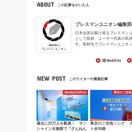
ABOUT
この記事をかいた人
プレスマンユニオン編集部
日本全国を駆け巡るプレスマンユニオン編
として取材。ユーザー代表の気
す。取材先でプレスマンユニオ
WebSite
NEW POST
このライターの最新記事
NEWS&TOPICS
東京のご当地
過去に25万人を動員！ サン
東京のご当地ソング 
シャイン水族館で『ざんねん
ト全50曲