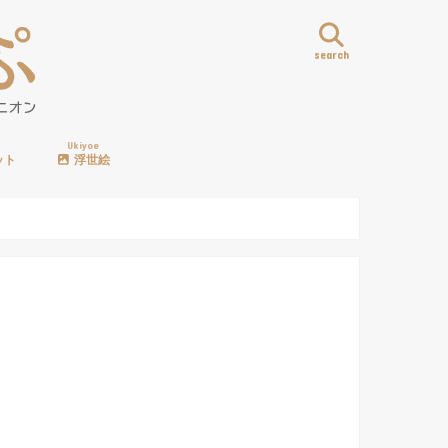
search
Ukiyoe
ット
浮世絵