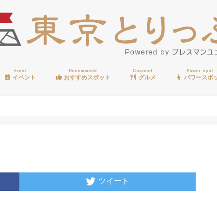
Event
Recommend
Gourmet
Power spot
イベント
おすすめスポット
グルメ
パワースポ
歩く
温泉
見る
買う
遊ぶ
食べる
ツイート