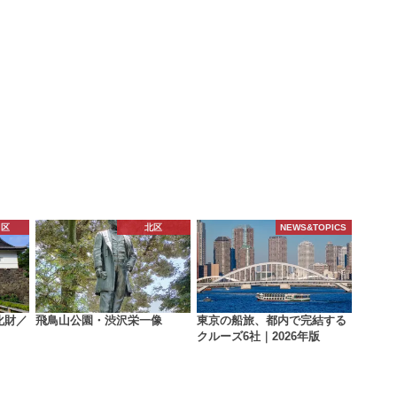
田区
北区
NEWS&TOPICS
化財／
飛鳥山公園・渋沢栄一像
東京の船旅、都内で完結する
クルーズ6社｜2026年版